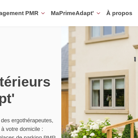
agement PMR
MaPrimeAdapt'
À propos
érieurs
t'
 des ergothérapeutes,
à votre domicile :
places de parking PMR.