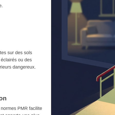
e.
tes sur des sols
 éclairés ou des
érieurs dangereux.
ion
 normes PMR facilite