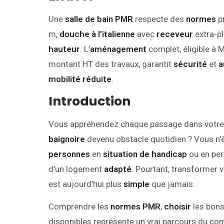
Une
salle de bain PMR
respecte des
normes
pr
m,
douche à l’italienne
avec
receveur
extra-pl
hauteur
. L’
aménagement
complet, éligible à 
montant HT des travaux, garantit
sécurité
et
a
mobilité réduite
.
Introduction
Vous appréhendez chaque passage dans votr
baignoire
devenu obstacle quotidien ? Vous n’ê
personnes
en
situation de handicap
ou en per
d’un logement
adapté
. Pourtant, transformer 
est aujourd’hui plus
simple
que jamais.
Comprendre les
normes PMR
,
choisir
les bon
disponibles représente un vrai parcours du co