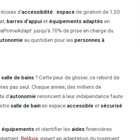
écises d’
accessibilité
:
espace
de giration de 1,50
at,
barres d’appui
et
équipements
adaptés
en
MaPrimeAdapt’ jusqu’à 70% de prise en charge du
utonomie
au quotidien pour les
personnes à
e
salle de bains
? Cette peur de glisser, ce rebord de
tes pas seul. Chaque année, des milliers de
te d’
autonomie
renoncent à leur indépendance faute
votre
salle de bain
en espace
accessible
et
sécurisé
s
équipements
et identifier les
aides
financières
mbattant.
BelAvie
, expert en adaptation du logement