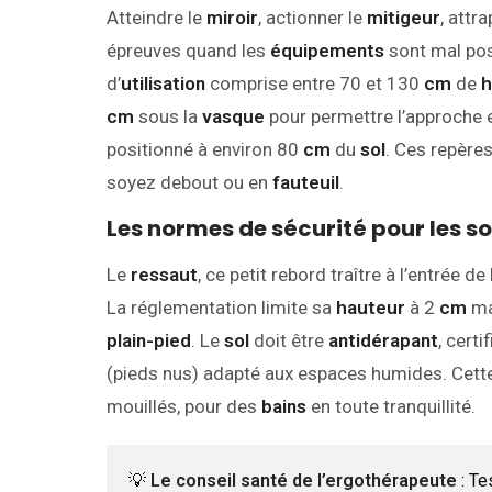
Atteindre le
miroir
, actionner le
mitigeur
, attr
épreuves quand les
équipements
sont mal pos
d’
utilisation
comprise entre 70 et 130
cm
de
h
cm
sous la
vasque
pour permettre l’approche
positionné à environ 80
cm
du
sol
. Ces repère
soyez debout ou en
fauteuil
.
Les normes de sécurité pour les sol
Le
ressaut
, ce petit rebord traître à l’entrée de
La réglementation limite sa
hauteur
à 2
cm
ma
plain-pied
. Le
sol
doit être
antidérapant
, cert
(pieds nus) adapté aux espaces humides. Cett
mouillés, pour des
bains
en toute tranquillité.
💡
Le conseil santé de l’ergothérapeute
: Te