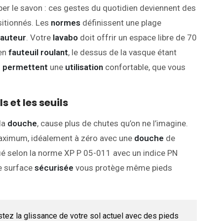
aper le savon : ces gestes du quotidien deviennent des
itionnés. Les
normes
définissent une plage
auteur
. Votre
lavabo
doit offrir un espace libre de 70
 en
fauteuil roulant
, le dessus de la vasque étant
s
permettent
une
utilisation
confortable, que vous
s et les seuils
 la
douche
, cause plus de chutes qu’on ne l’imagine.
ximum, idéalement à zéro avec une
douche
de
ifié selon la norme XP P 05-011 avec un indice PN
e surface
sécurisée
vous protège même pieds
stez la glissance de votre sol actuel avec des pieds