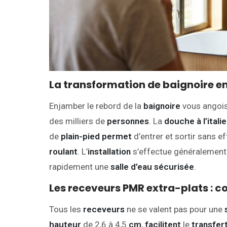
La transformation de baignoire en
Enjamber le rebord de la
baignoire
vous angois
des milliers de
personnes
. La
douche à l’itali
de
plain-pied
permet
d’entrer et sortir sans 
roulant
. L’
installation
s’effectue généralement 
rapidement une
salle d’eau
sécurisée
.
Les receveurs PMR extra-plats : 
Tous les
receveurs
ne se valent pas pour une
hauteur
de 2,6 à 4,5
cm
,
facilitent
le
transfer