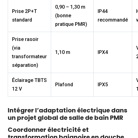
0,90 – 1,30 m
Prise 2P+T
IP44
(bonne
standard
recommandé
pratique PMR)
Prise rasoir
(via
1,10 m
IPX4
transformateur
séparation)
Éclairage TBTS
Plafond
IPX5
12 V
Intégrer l’adaptation électrique dans
un projet global de salle de bain PMR
Coordonner électricité et
transformation baignoire en douche